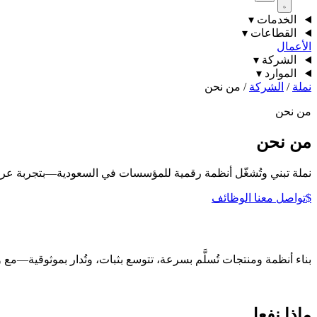
الخدمات
▾
القطاعات
▾
الأعمال
الشركة
▾
الموارد
▾
نملة
/
الشركة
/
من نحن
من نحن
من نحن
نملة تبني وتُشغّل أنظمة رقمية للمؤسسات في السعودية—بتجربة عربية
$
تواصل معنا
الوظائف
بناء أنظمة ومنتجات تُسلَّم بسرعة، تتوسع بثبات، وتُدار بموثوقية—مع 
ماذا نفعل