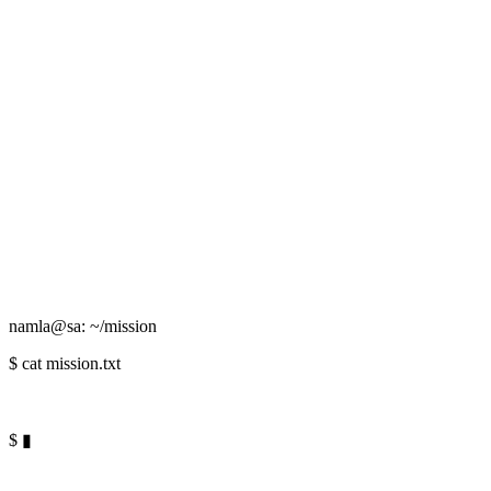
namla@sa: ~/mission
$
cat mission.txt
$
▮