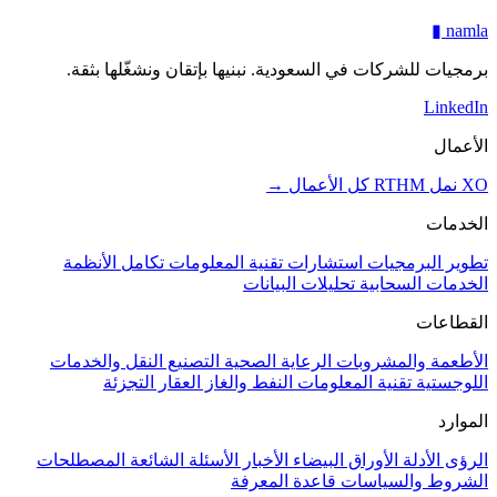
▮
namla
برمجيات للشركات في السعودية. نبنيها بإتقان ونشغّلها بثقة.
LinkedIn
الأعمال
XO
نمل
RTHM
كل الأعمال →
الخدمات
تطوير البرمجيات
استشارات تقنية المعلومات
تكامل الأنظمة
الخدمات السحابية
تحليلات البيانات
القطاعات
الأطعمة والمشروبات
الرعاية الصحية
التصنيع
النقل والخدمات
اللوجستية
تقنية المعلومات
النفط والغاز
العقار
التجزئة
الموارد
الرؤى
الأدلة
الأوراق البيضاء
الأخبار
الأسئلة الشائعة
المصطلحات
الشروط والسياسات
قاعدة المعرفة