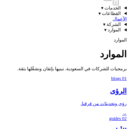
الخدمات
▾
القطاعات
▾
الأعمال
الشركة
▾
الموارد
▾
الموارد
الموارد
برمجيات للشركات في السعودية. نبنيها بإتقان ونشغّلها بثقة.
blogs
01
الرؤى
رؤى وتحديثات من فرقنا.
→
guides
02